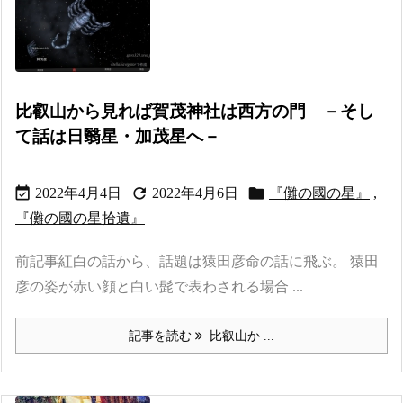
比叡山から見れば賀茂神社は西方の門 －そし
て話は日翳星・加茂星へ－



2022年4月4日
2022年4月6日
『儺の國の星』
,
『儺の國の星拾遺』
前記事紅白の話から、話題は猿田彦命の話に飛ぶ。 猿田
彦の姿が赤い顔と白い髭で表わされる場合 ...
記事を読む
比叡山か ...