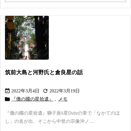
筑前大島と河野氏と倉良星の話


2022年3月4日
2022年3月19日

『儺の國の星拾遺』
,
メモ
『儺の國の星拾遺』獅子座δ星Duhrの章で「なかてのほ
し」の名が出、そこから中世の宗像沖ノ ...