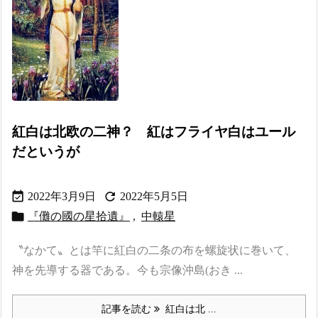
紅白は北欧の二神？ 紅はフライヤ白はユール
だというが


2022年3月9日
2022年5月5日

『儺の國の星拾遺』
,
中轅星
〝なかて〟とは竿に紅白の二条の布を螺旋状に巻いて、
神を先導する器である。今も宗像沖島(おき ...
記事を読む
紅白は北 ...