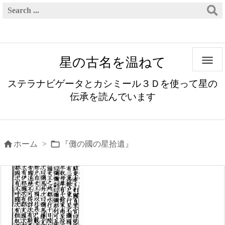

星の古名を温ねて
ステラナビゲータとカシミール３Ｄを使って星の
伝承を読んでいます


ホーム
>
『儺の國の星拾遺』