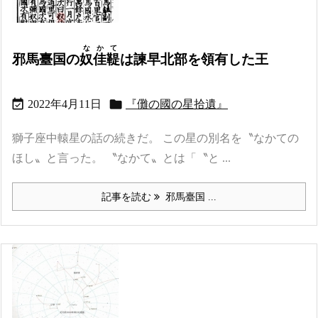
なかて
邪馬臺国の
奴佳鞮
は諫早北部を領有した王


2022年4月11日
『儺の國の星拾遺』
獅子座中轅星の話の続きだ。 この星の別名を〝なかての
ほし〟と言った。 〝なかて〟とは「〝と ...
記事を読む
邪馬臺国 ...