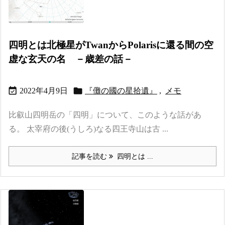
四明とは北極星がTwanからPolarisに還る間の空
虚な玄天の名 －歳差の話－


2022年4月9日
『儺の國の星拾遺』
,
メモ
比叡山四明岳の「四明」について、このような話があ
る。 太宰府の後(うしろ)なる四王寺山は古 ...
記事を読む
四明とは ...