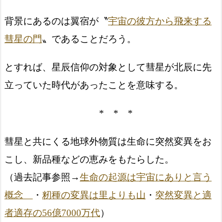
背景にあるのは翼宿が〝
宇宙の彼方から飛来する
彗星の門
〟であることだろう。
とすれば、星辰信仰の対象として彗星が北辰に先
立っていた時代があったことを意味する。
* * *
彗星と共にくる地球外物質は生命に突然変異をお
こし、新品種などの恵みをもたらした。
（過去記事参照→
生命の起源は宇宙にありと言う
概念
・
籾種の変異は里よりも山
・
突然変異と適
者適存の56億7000万代
）