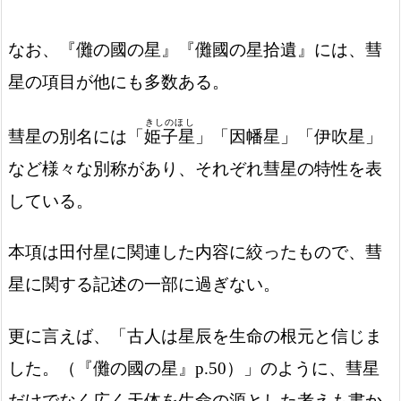
なお、『儺の國の星』『儺國の星拾遺』には、彗
星の項目が他にも多数ある。
きしのほし
彗星の別名には「
姫子星
」「因幡星」「伊吹星」
など様々な別称があり、それぞれ彗星の特性を表
している。
本項は田付星に関連した内容に絞ったもので、彗
星に関する記述の一部に過ぎない。
更に言えば、「古人は星辰を生命の根元と信じま
した。（『儺の國の星』p.50）」のように、彗星
だけでなく広く天体を生命の源とした考えも書か