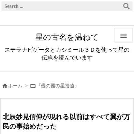

星の古名を温ねて
ステラナビゲータとカシミール３Ｄを使って星の
伝承を読んでいます


ホーム
>
『儺の國の星拾遺』
北辰妙見信仰が現れる以前はすべて翼が万
民の事始めだった