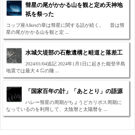
彗星の尾がかかる山を観と定め天神地
祇を祭った
コップ座Alkesの章は彗星に関する話が続く。 昔は彗
星の尾がかかる山を観と定 ...
水城欠堤部の石敷遺構と畦道と落差工
2024/01/04追記 2024年1月1日に起きた能登半島
地震では最大４㍍の隆 ...
「国家百年の計」「あととり」の語源
ハレー彗星の周期がちょうどカリポス周期に
なっているのを利用して、太陰暦と太陽暦を ...