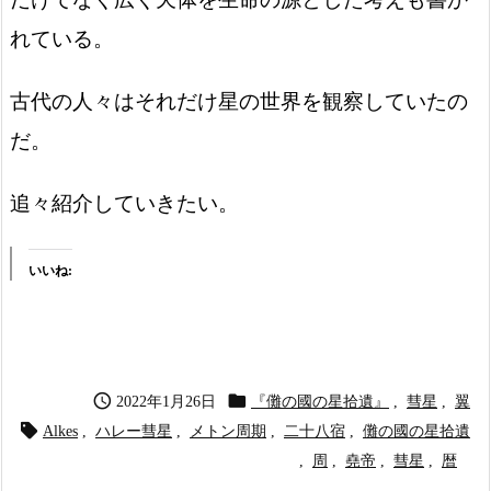
れている。
古代の人々はそれだけ星の世界を観察していたの
だ。
追々紹介していきたい。
いいね:


2022年1月26日
『儺の國の星拾遺』
,
彗星
,
翼

Alkes
,
ハレー彗星
,
メトン周期
,
二十八宿
,
儺の國の星拾遺
,
周
,
堯帝
,
彗星
,
暦