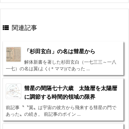

関連記事
「杉田玄白」の名は彗星から
解体新書を著した杉田玄白（一七三三～一八
一七）の名は翼(よく(＊ママ))であった ...
彗星の間隔七十六歳 太陰暦を太陽暦
に調節する時間的領域の限界
前記事〝〝翼〟は宇宙の彼方から飛来する彗星の門で
あった〟の続き。 前記事のポイン ...