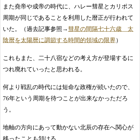
また堯帝や成帝の時代に、ハレー彗星とカリポス
周期が同じであることを利用した暦正が行われて
いた。（過去記事参照→
彗星の間隔七十六歳 太
陰暦を太陽暦に調節する時間的領域の限界
）
これもまた、二十八宿などの考え方が登場するに
つれ廃れていったと思われる。
何より戦乱の時代には短命な政権が続いたので、
76年という周期を待つことが出来なかっただろ
う。
地軸の方向にあって動かない北辰の存在へ関心が
移ったことも頷ける。