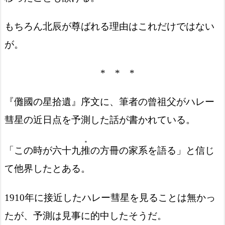
もちろん北辰が尊ばれる理由はこれだけではない
が。
* * *
『儺國の星拾遺』序文に、筆者の曾祖父がハレー
彗星の近日点を予測した話が書かれている。
＊
「この時が六十九
推
の方冊の家系を語る」と信じ
て他界したとある。
1910年に接近したハレー彗星を見ることは無かっ
たが、予測は見事に的中したそうだ。