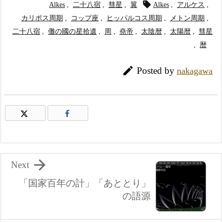

Alkes
,
二十八宿
,
彗星
,
翼
Alkes
,
アルケス
,
カリポス周期
,
コップ座
,
ヒッパルコス周期
,
メトン周期
,
二十八宿
,
儺の國の星拾遺
,
周
,
堯帝
,
太陰暦
,
太陽暦
,
彗星
,
暦

Posted by
nakagawa

Next
「国家百年の計」「あととり」
の語源