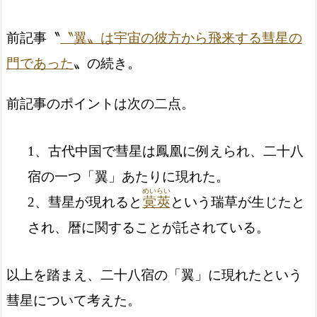
前記事〝
〝翼〟は宇宙の彼方から飛来する彗星の
門であった
〟の続き。
前記事のポイントは次の二点。
1、古代中国で彗星は鳳凰に例えられ、二十八
宿の一つ「翼」あたりに現れた。
めいらい
2、彗星が現れると
蓂莢
という瑞草が生じたと
され、暦に関することが託されている。
以上を踏まえ、二十八宿の「翼」に現れたという
彗星について考えた。