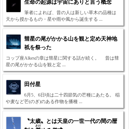
生命の起源は宇宙にありと言う概念
筆者によれば、昔の人は新しい草木の品種は
天から授かるもの・星や雨や風から誕生する ...
彗星の尾がかかる山を観と定め天神地
祇を祭った
コップ座Alkesの章は彗星に関する話が続く。 昔は彗
星の尾がかかる山を観と定 ...
田付星
6月5、6日頃は二十四節気の芒種にあたる。 稲
や麦など芒(のぎ)のある作物を播種 ...
〝太歳〟とは天皇の一世一代の間の暦
さだ