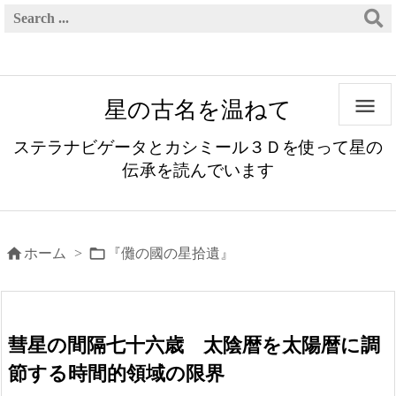

星の古名を温ねて
ステラナビゲータとカシミール３Ｄを使って星の
伝承を読んでいます


ホーム
>
『儺の國の星拾遺』
彗星の間隔七十六歳 太陰暦を太陽暦に調
節する時間的領域の限界