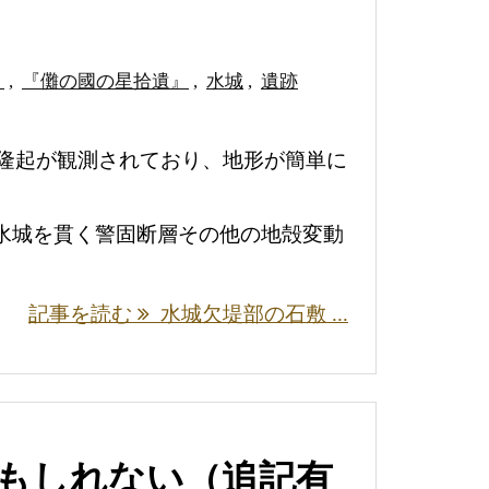
』
,
『儺の國の星拾遺』
,
水城
,
遺跡
の隆起が観測されており、地形が簡単に
水城を貫く警固断層その他の地殻変動
記事を読む
水城欠堤部の石敷 ...
もしれない（追記有