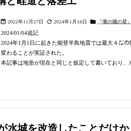
構と畦道と落差工



2022年11月27日
2024年1月16日
『儺の國の星
2024/01/04追記
2024年1月1日に起きた能登半島地震では最大４㍍
変わることが実証された。
本記事は地形が現在と同じと仮定して書いており、
が水城を改造したことだけか