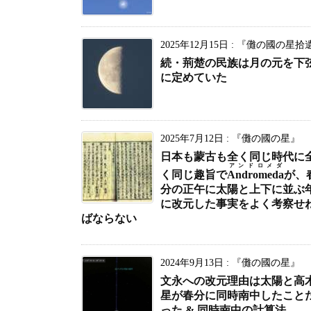
2025年12月15日
:
『儺の國の星拾
続・荊楚の民族は月の元を下
に定めていた
2025年7月12日
:
『儺の國の星』
日本も蒙古も全く同じ時代に
アンドロメダ
く同じ趣旨で
Andromeda
が、
分の正午に太陽と上下に並ぶ
に改元した事実をよく考察せ
ばならない
2024年9月13日
:
『儺の國の星』
文永への改元理由は太陽と高
星が春分に同時南中したこと
った & 同時南中の計算法