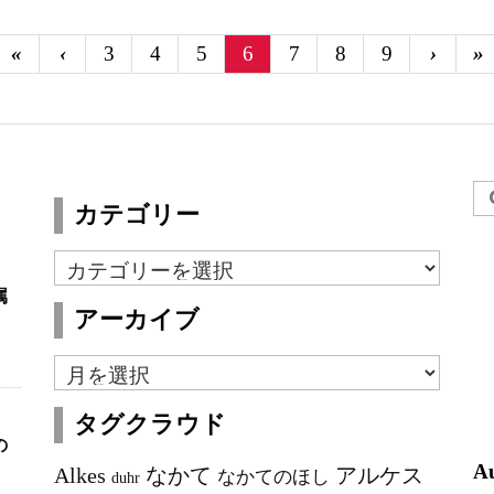
«
‹
3
4
5
6
7
8
9
›
»
カテゴリー
カ
テ
属
アーカイブ
ゴ
リ
ア
ー
ー
タグクラウド
カ
の
イ
A
Alkes
なかて
アルケス
なかてのほし
duhr
ブ