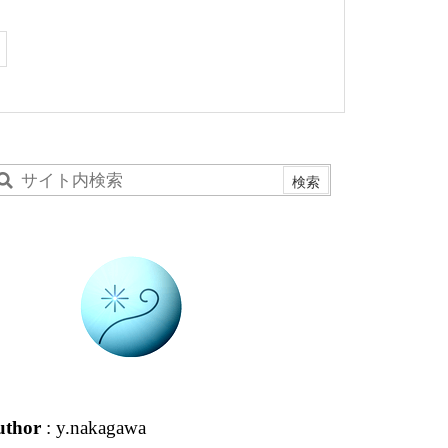
uthor
: y.nakagawa