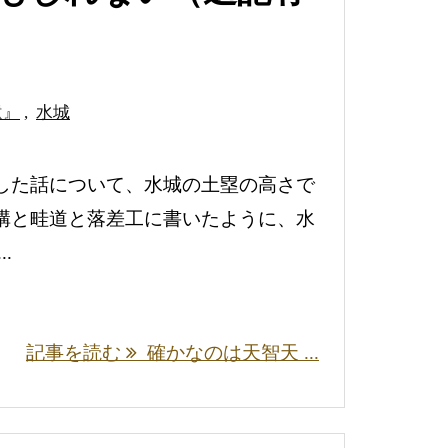
遺』
,
水城
した話について、水城の土塁の高さで
構と畦道と落差工に書いたように、水
.
記事を読む
確かなのは天智天 ...