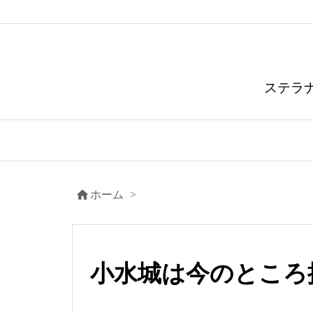
ステラ

ホーム
>
小水城は今のところ