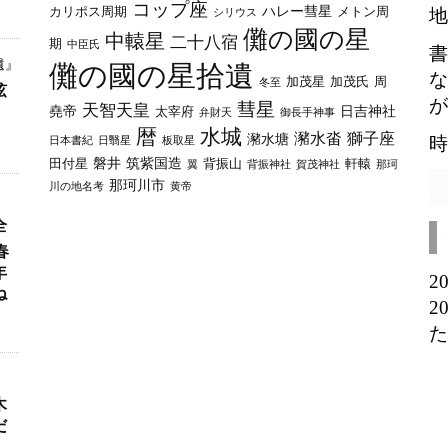
コップ座
ハレー彗星
カリポス周期
メトン周
地
シリウス
儺の國の星
中轅星
二十八宿
期
中臣氏
書
遺』
儺の國の星拾遺
な
加茂星
加茂氏
周
冬至
弦
が
彗星
天智天皇
堯帝
日吉神社
太宰府
弁財天
御長手神事
暦
水城
瀦水畓
獅子座
瀦水塘
時
日本書紀
日翳星
板取星
磐井
筑紫国造
田付星
背振山
軒轅
翼
背振神社
賀茂神社
那珂
那珂川市
川の地名考
黄帝
全
春
年
2
ね
2
た
木
だ