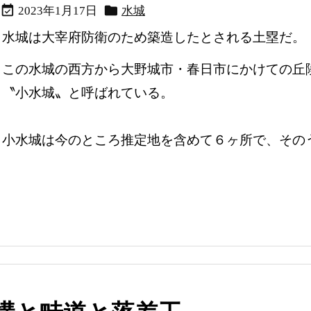


2023年1月17日
水城
水城は大宰府防衛のため築造したとされる土塁だ。
この水城の西方から大野城市・春日市にかけての丘
〝小水城〟と呼ばれている。
小水城は今のところ推定地を含めて６ヶ所で、そのう .