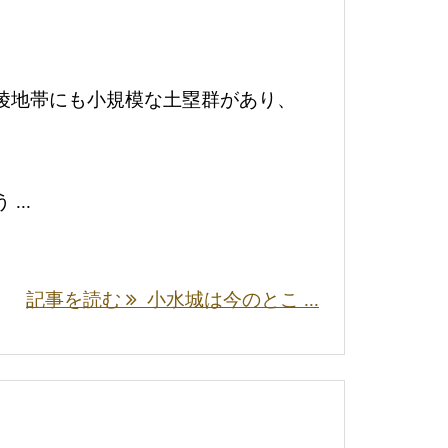
陵地帯にも小規模な土塁群があり、
..
記事を読む
小水城は今のとこ ...