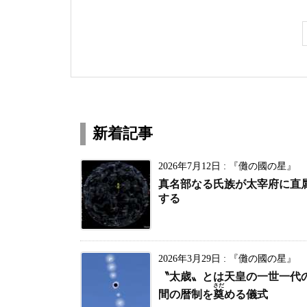
新着記事
2026年7月12日
:
『儺の國の星』
真名部なる氏族が太宰府に直
する
2026年3月29日
:
『儺の國の星』
〝太歳〟とは天皇の一世一代
さだ
間の暦制を
奠
める儀式