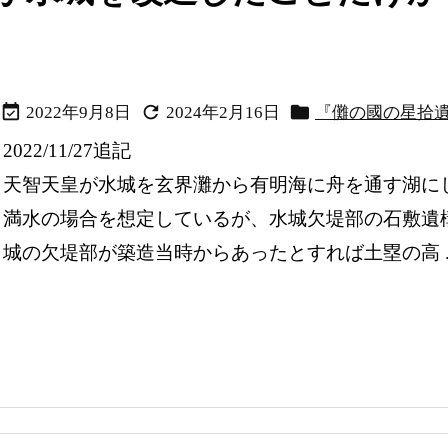



2022年9月8日
2024年2月16日
『儺の國の星拾
2022/11/27追記
天智天皇が水城を玄界灘から有明海に舟を通す湖に
満水の場合を想定しているが、水城欠堤部の石敷遺
城の欠堤部が築造当時からあったとすれば土塁の高 ..