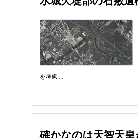
水城欠堤部の石敷遺
を考慮 ...
確かなのは天智天皇