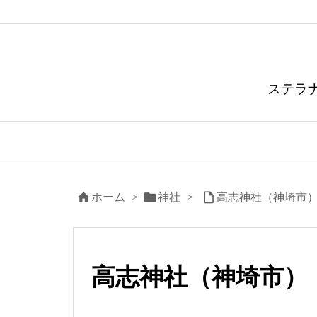
ステラ



ホーム
>
神社
>
高志神社（神埼市
高志神社（神埼市）