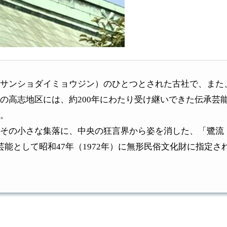
サンショダイミョウジン）のひとつとされた古社で、また
の高志地区には、約200年にわたり受け継いできた伝承芸能
。
小さな集落に、中央の狂言界から姿を消した、「鷺流（ｻｷﾞ
能として昭和47年（1972年）に無形民俗文化財に指定さ