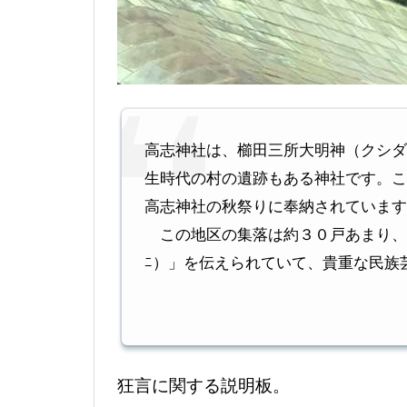
高志神社は、櫛田三所大明神（クシダ
生時代の村の遺跡もある神社です。こ
高志神社の秋祭りに奉納されています
この地区の集落は約３０戸あまり、その
ﾆ）」を伝えられていて、貴重な民族芸
狂言に関する説明板。