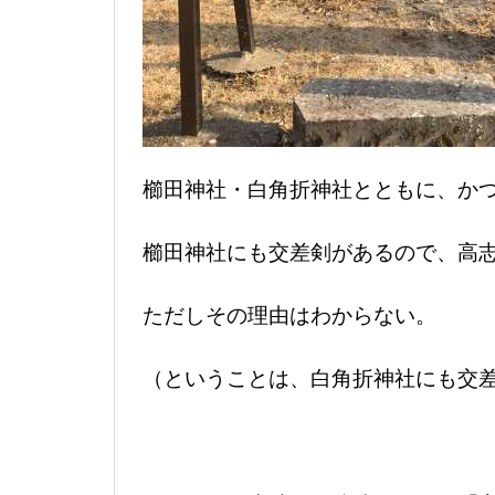
櫛田神社・白角折神社とともに、か
櫛田神社にも交差剣があるので、高
ただしその理由はわからない。
（ということは、白角折神社にも交