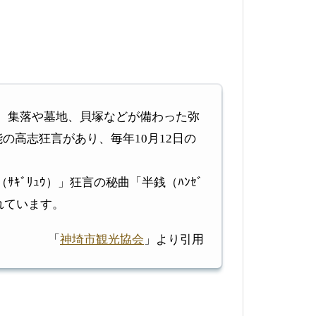
、集落や墓地、貝塚などが備わった弥
の高志狂言があり、毎年10月12日の
ﾘｭｳ）」狂言の秘曲「半銭（ﾊﾝｾﾞ
れています。
「
神埼市観光協会
」より引用