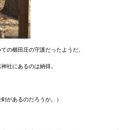
つての櫛田庄の守護だったようだ。
志神社にあるのは納得。
差剣があるのだろうか。）