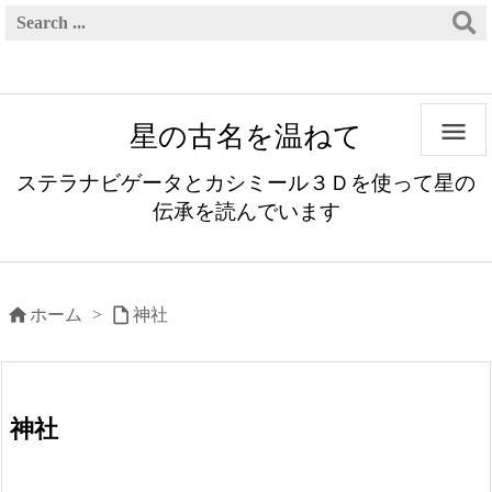

星の古名を温ねて
ステラナビゲータとカシミール３Ｄを使って星の
伝承を読んでいます


ホーム
>
神社
神社