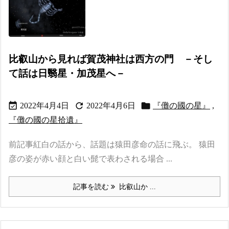
比叡山から見れば賀茂神社は西方の門 －そし
て話は日翳星・加茂星へ－



2022年4月4日
2022年4月6日
『儺の國の星』
,
『儺の國の星拾遺』
前記事紅白の話から、話題は猿田彦命の話に飛ぶ。 猿田
彦の姿が赤い顔と白い髭で表わされる場合 ...
記事を読む
比叡山か ...