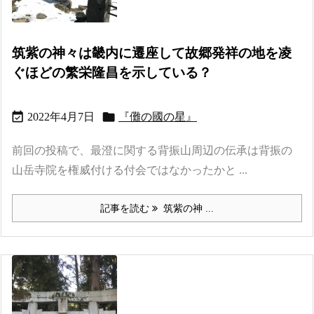
筑紫の神々は畿内に遷座して故郷発祥の地を凌
ぐほどの繁栄隆昌を示している？


2022年4月7日
『儺の國の星』
前回の投稿で、最澄に関する背振山周辺の伝承は背振の
山岳寺院を権威付ける付会ではなかったかと ...
記事を読む
筑紫の神 ...