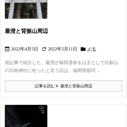
最澄と背振山周辺



2022年4月5日
2022年5月11日
メモ
前記事で紹介した、最澄が猿田彦命を山王として比叡山
の日枝神社に祀ったと言う話は、福岡県那珂 ...
記事を読む
最澄と背振山周辺