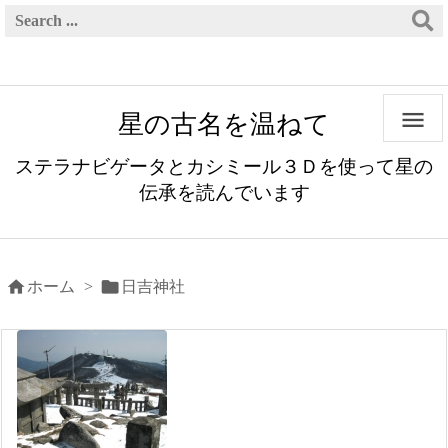

星の古名を温ねて
ステラナビゲータとカシミール３Ｄを使って星の
伝承を読んでいます


ホーム
>
日吉神社