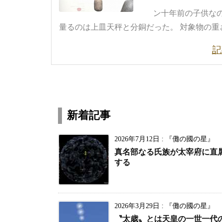
ン十年前の子供な
量るのは上皿天秤と分銅だった。 対象物の重さの
記
新着記事
2026年7月12日
:
『儺の國の星』
真名部なる氏族が太宰府に直
する
2026年3月29日
:
『儺の國の星』
〝太歳〟とは天皇の一世一代