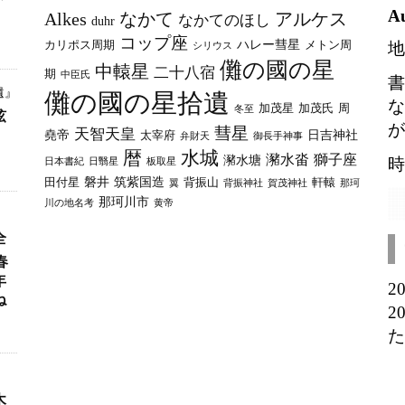
イ
A
Alkes
なかて
アルケス
なかてのほし
duhr
ブ
コップ座
ハレー彗星
カリポス周期
メトン周
地
シリウス
儺の國の星
中轅星
二十八宿
期
中臣氏
書
遺』
儺の國の星拾遺
な
加茂星
加茂氏
周
冬至
弦
が
彗星
天智天皇
堯帝
日吉神社
太宰府
弁財天
御長手神事
暦
水城
瀦水畓
獅子座
瀦水塘
時
日本書紀
日翳星
板取星
磐井
筑紫国造
田付星
背振山
軒轅
翼
背振神社
賀茂神社
那珂
那珂川市
川の地名考
黄帝
全
春
年
2
ね
2
た
木