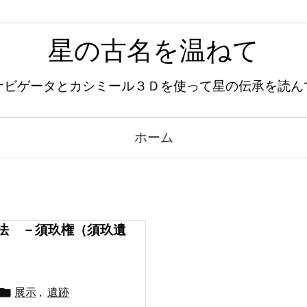
星の古名を温ねて
ナビゲータとカシミール３Ｄを使って星の伝承を読ん
ホーム
法 －須玖権（須玖遺

展示
,
遺跡