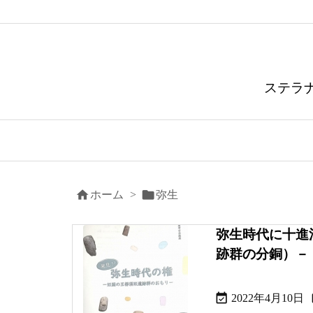
ステラ


ホーム
>
弥生
弥生時代に十進
跡群の分銅）－

2022年4月10日