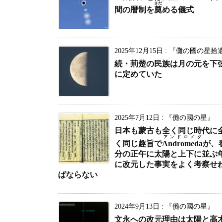
さだ
間の暦制を
奠
める儀式
2025年12月15日
:
『儺の國の星拾
続・荊楚の民族は月の元を下
に定めていた
2025年7月12日
:
『儺の國の星』
日本も蒙古も全く同じ時代に
アンドロメダ
く同じ趣旨で
Andromeda
が、
分の正午に太陽と上下に並ぶ
に改元した事実をよく考察せ
ばならない
2024年9月13日
:
『儺の國の星』
文永への改元理由は太陽と高