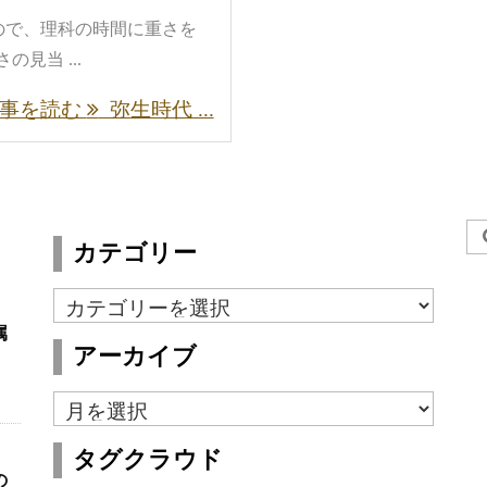
ので、理科の時間に重さを
見当 ...
事を読む
弥生時代 ...
カテゴリー
カ
テ
属
アーカイブ
ゴ
リ
ア
ー
ー
タグクラウド
カ
の