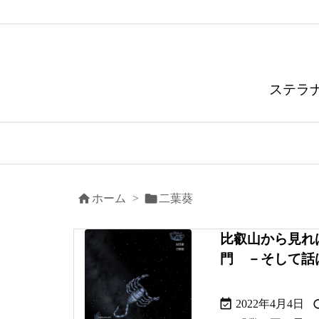
ステラ


ホーム
>
二葉葵
比叡山から見れ
門 －そして話

2022年4月4日