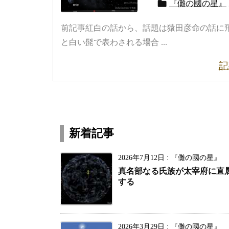

『儺の國の星』
前記事紅白の話から、話題は猿田彦命の話に飛
と白い髭で表わされる場合 ...
記
新着記事
2026年7月12日
:
『儺の國の星』
真名部なる氏族が太宰府に直
する
2026年3月29日
:
『儺の國の星』