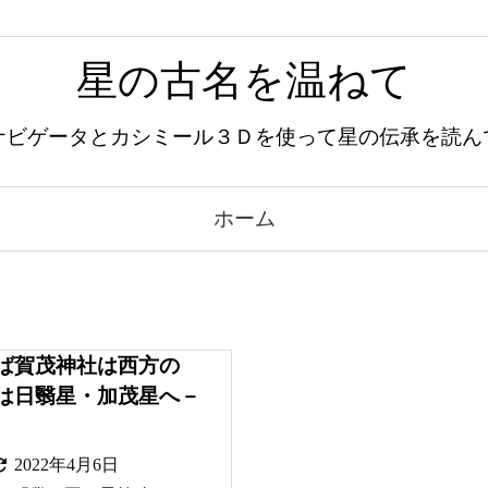
星の古名を温ねて
ナビゲータとカシミール３Ｄを使って星の伝承を読ん
ホーム
ば賀茂神社は西方の
は日翳星・加茂星へ－

2022年4月6日