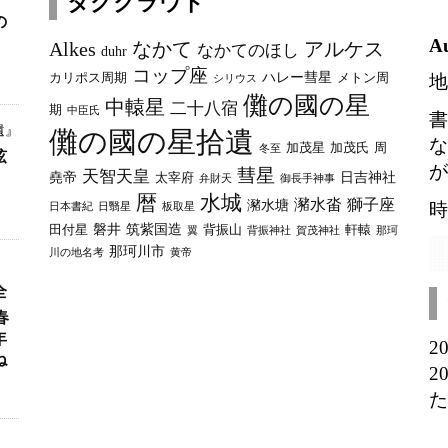
タグクラウド
カ
の
イ
A
Alkes
なかて
アルケス
なかてのほし
duhr
ブ
コップ座
ハレー彗星
カリポス周期
メトン周
地
シリウス
儺の國の星
中轅星
二十八宿
期
中臣氏
書
遺』
儺の國の星拾遺
な
加茂星
加茂氏
周
冬至
弦
が
彗星
天智天皇
堯帝
日吉神社
太宰府
弁財天
御長手神事
暦
水城
瀦水畓
獅子座
瀦水塘
時
日本書紀
日翳星
板取星
磐井
筑紫国造
田付星
背振山
軒轅
翼
背振神社
賀茂神社
那珂
那珂川市
川の地名考
黄帝
全
春
年
2
ね
2
た