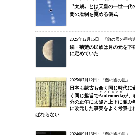
〝太歳〟とは天皇の一世一代
さだ
間の暦制を
奠
める儀式
2025年12月15日
:
『儺の國の星拾
続・荊楚の民族は月の元を下
に定めていた
2025年7月12日
:
『儺の國の星』
日本も蒙古も全く同じ時代に
アンドロメダ
く同じ趣旨で
Andromeda
が、
分の正午に太陽と上下に並ぶ
に改元した事実をよく考察せ
ばならない
2024年9月13日
:
『儺の國の星』