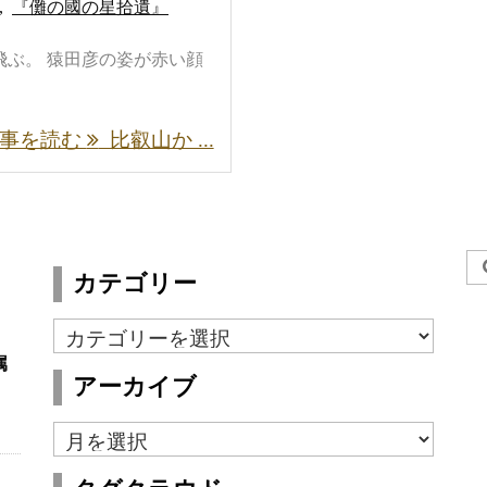
,
『儺の國の星拾遺』
ぶ。 猿田彦の姿が赤い顔
事を読む
比叡山か ...
カテゴリー
カ
テ
属
アーカイブ
ゴ
リ
ア
ー
ー