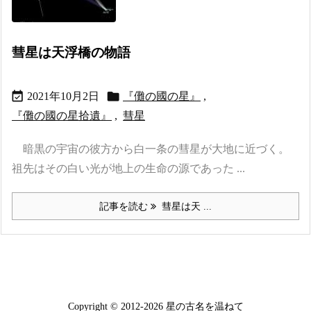
彗星は天浮橋の物語


2021年10月2日
『儺の國の星』
,
『儺の國の星拾遺』
,
彗星
暗黒の宇宙の彼方から白一条の彗星が大地に近づく。
祖先はその白い光が地上の生命の源であった ...
記事を読む
彗星は天 ...
Copyright ©
2012
-2026
星の古名を温ねて