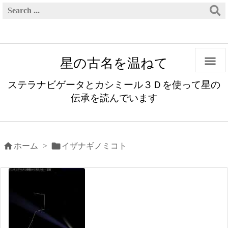

星の古名を温ねて
ステラナビゲータとカシミール３Ｄを使って星の
伝承を読んでいます


ホーム
>
イザナギノミコト