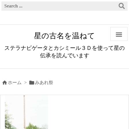

星の古名を温ねて
ステラナビゲータとカシミール３Ｄを使って星の
伝承を読んでいます


ホーム
>
みあれ祭