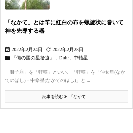
「なかて」とは竿に紅白の布を螺旋状に巻いて
神を先導する器


2022年2月24日
2022年2月28日

『儺の國の星拾遺』
,
Duhr
,
中轅星
「獅子座」を「軒轅」といい、「軒轅」を「仲女星(なか
てのほし)・中條星(なかてのほし)」と ...
記事を読む
「なかて ...