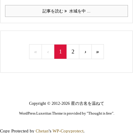
記事を読む
水城を中 ...
«
‹
1
2
›
»
Copyright ©
2012
-2026
星の古名を温ねて
WordPress Luxeritas Theme is provided by "
Thought is free
".
Copy Protected by
Chetan
's
WP-Copyprotect
.