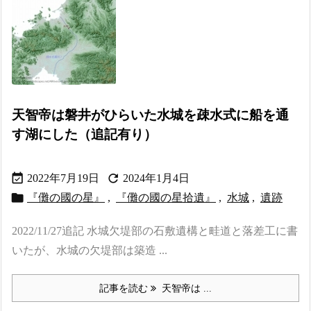
天智帝は磐井がひらいた水城を疎水式に船を通
す湖にした（追記有り）


2022年7月19日
2024年1月4日

『儺の國の星』
,
『儺の國の星拾遺』
,
水城
,
遺跡
2022/11/27追記 水城欠堤部の石敷遺構と畦道と落差工に書
いたが、水城の欠堤部は築造 ...
記事を読む
天智帝は ...