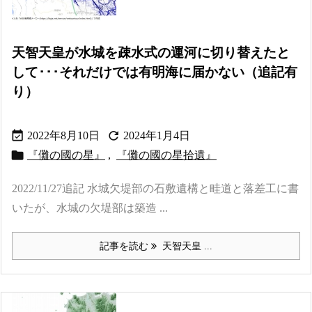
天智天皇が水城を疎水式の運河に切り替えたと
して･･･それだけでは有明海に届かない（追記有
り）


2022年8月10日
2024年1月4日

『儺の國の星』
,
『儺の國の星拾遺』
2022/11/27追記 水城欠堤部の石敷遺構と畦道と落差工に書
いたが、水城の欠堤部は築造 ...
記事を読む
天智天皇 ...