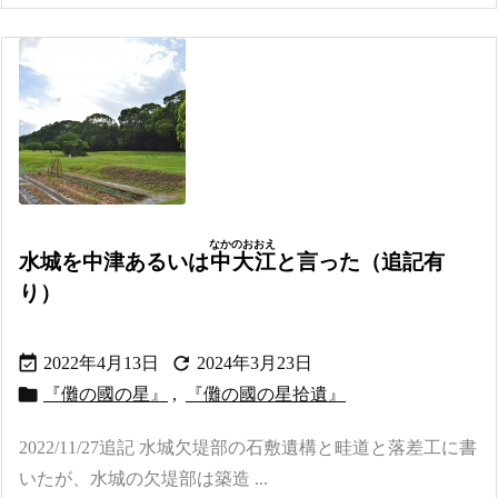
なかのおおえ
水城を中津あるいは
中大江
と言った（追記有
り）


2022年4月13日
2024年3月23日

『儺の國の星』
,
『儺の國の星拾遺』
2022/11/27追記 水城欠堤部の石敷遺構と畦道と落差工に書
いたが、水城の欠堤部は築造 ...