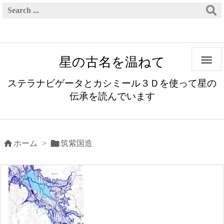

星の古名を温ねて
ステラナビゲータとカシミール３Ｄを使って星の
伝承を読んでいます


ホーム
>
筑紫国造