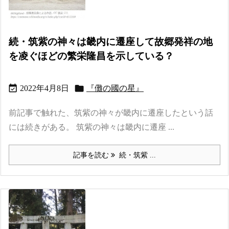
続・筑紫の神々は畿内に遷座して故郷発祥の地
を凌ぐほどの繁栄隆昌を示している？


2022年4月8日
『儺の國の星』
前記事で触れた、筑紫の神々が畿内に遷座したという話
には続きがある。 筑紫の神々は畿内に遷座 ...
記事を読む
続・筑紫 ...