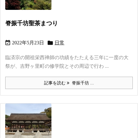
脊振千坊聖茶まつり


2022年5月23日
日常
臨済宗の開祖栄西禅師の功績をたたえる三年に一度の大
祭が、吉野ヶ里町の修学院とその周辺で行わ ...
記事を読む
脊振千坊 ...