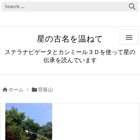

星の古名を温ねて
ステラナビゲータとカシミール３Ｄを使って星の
伝承を読んでいます


ホーム
>
背振山