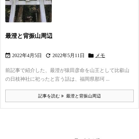
最澄と背振山周辺



2022年4月5日
2022年5月11日
メモ
前記事で紹介した、最澄が猿田彦命を山王として比叡山
の日枝神社に祀ったと言う話は、福岡県那珂 ...
記事を読む
最澄と背振山周辺