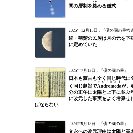
さだ
間の暦制を
奠
める儀式
2025年12月15日
:
『儺の國の星拾
続・荊楚の民族は月の元を下
に定めていた
2025年7月12日
:
『儺の國の星』
日本も蒙古も全く同じ時代に
アンドロメダ
く同じ趣旨で
Andromeda
が、
分の正午に太陽と上下に並ぶ
に改元した事実をよく考察せ
ばならない
2024年9月13日
:
『儺の國の星』
文永への改元理由は太陽と高