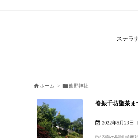
ステラ


ホーム
>
熊野神社
脊振千坊聖茶ま

2022年5月23日
臨済宗の開祖栄西