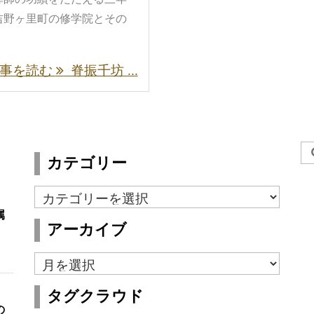
吉野ヶ里町の修学院とその
事を読む
脊振千坊 ...
カテゴリー
カ
テ
属
アーカイブ
ゴ
リ
ア
ー
ー
タグクラウド
カ
の