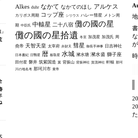
イ
A
Alkes
なかて
アルケス
なかてのほし
duhr
ブ
コップ座
ハレー彗星
カリポス周期
メトン周
地
シリウス
儺の國の星
中轅星
二十八宿
期
中臣氏
書
遺』
儺の國の星拾遺
な
加茂星
加茂氏
周
冬至
弦
が
彗星
天智天皇
堯帝
日吉神社
太宰府
弁財天
御長手神事
暦
水城
瀦水畓
獅子座
瀦水塘
時
日本書紀
日翳星
板取星
磐井
筑紫国造
田付星
背振山
軒轅
翼
背振神社
賀茂神社
那珂
那珂川市
川の地名考
黄帝
全
春
年
2
ね
2
た
木