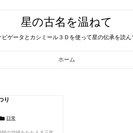
星の古名を温ねて
ナビゲータとカシミール３Ｄを使って星の伝承を読ん
ホーム
つり

日常
禅師の功績をたたえる三年