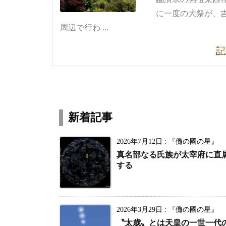
に一度の大祭が、
周辺で行わ ...
記
新着記事
2026年7月12日
:
『儺の國の星』
真名部なる氏族が太宰府に直
する
2026年3月29日
:
『儺の國の星』
〝太歳〟とは天皇の一世一代