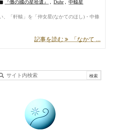

『儺の國の星拾遺』
,
Duhr
,
中轅星
い、「軒轅」を「仲女星(なかてのほし)・中條
記事を読む
「なかて ...