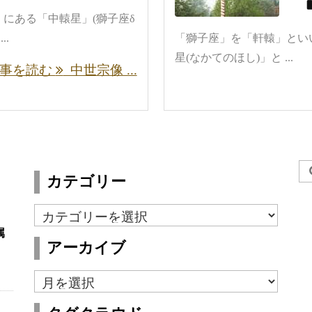
にある「中轅星」(獅子座δ
..
「獅子座」を「軒轅」とい
星(なかてのほし)」と ...
事を読む
中世宗像 ...
カテゴリー
カ
テ
属
アーカイブ
ゴ
リ
ア
ー
ー