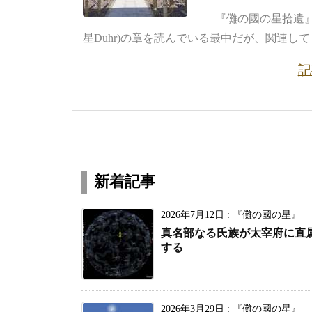
『儺の國の星拾遺』
星Duhr)の章を読んでいる最中だが、関連して .
記
新着記事
2026年7月12日
:
『儺の國の星』
真名部なる氏族が太宰府に直
する
2026年3月29日
:
『儺の國の星』