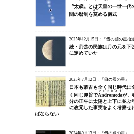
〝太歳〟とは天皇の一世一代
さだ
間の暦制を
奠
める儀式
2025年12月15日
:
『儺の國の星拾
続・荊楚の民族は月の元を下
に定めていた
2025年7月12日
:
『儺の國の星』
日本も蒙古も全く同じ時代に
アンドロメダ
く同じ趣旨で
Andromeda
が、
分の正午に太陽と上下に並ぶ
に改元した事実をよく考察せ
ばならない
2024年9月13日
:
『儺の國の星』