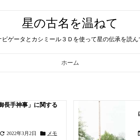
星の古名を温ねて
ナビゲータとカシミール３Ｄを使って星の伝承を読ん
ホーム
御長手神事」に関する


2022年3月2日
メモ