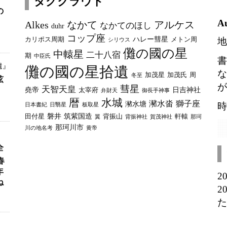
タグクラウド
カ
の
イ
A
Alkes
なかて
アルケス
なかてのほし
duhr
ブ
コップ座
ハレー彗星
カリポス周期
メトン周
地
シリウス
儺の國の星
中轅星
二十八宿
期
中臣氏
書
遺』
儺の國の星拾遺
な
加茂星
加茂氏
周
冬至
弦
が
彗星
天智天皇
堯帝
日吉神社
太宰府
弁財天
御長手神事
暦
水城
瀦水畓
獅子座
瀦水塘
時
日本書紀
日翳星
板取星
磐井
筑紫国造
田付星
背振山
軒轅
翼
背振神社
賀茂神社
那珂
那珂川市
川の地名考
黄帝
全
春
年
2
ね
2
た