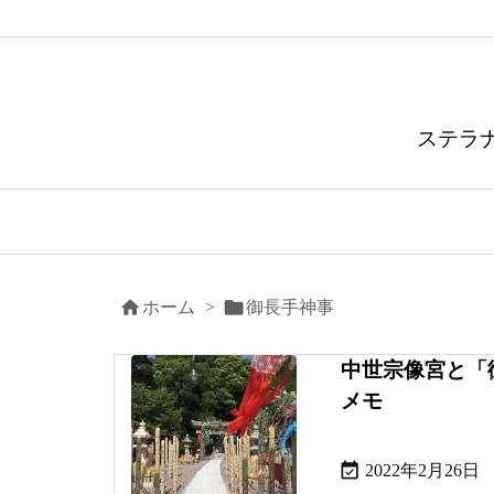
ステラ


ホーム
>
御長手神事
中世宗像宮と「
メモ

2022年2月26日