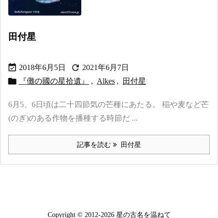
田付星


2018年6月5日
2021年6月7日

『儺の國の星拾遺』
,
Alkes
,
田付星
6月5、6日頃は二十四節気の芒種にあたる。 稲や麦など芒
(のぎ)のある作物を播種する時節だ ...
記事を読む
田付星
Copyright ©
2012
-2026
星の古名を温ねて