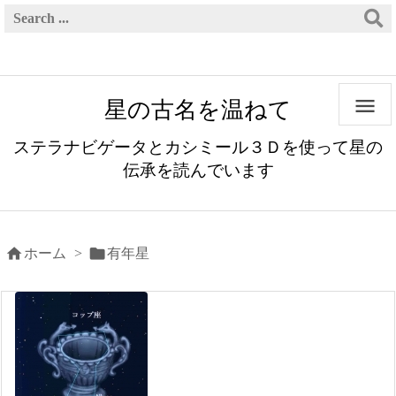

星の古名を温ねて
ステラナビゲータとカシミール３Ｄを使って星の
伝承を読んでいます


ホーム
>
有年星